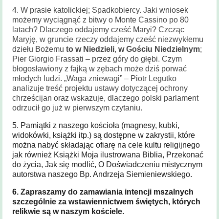
4. W prasie katolickiej; Spadkobiercy. Jaki wniosek
możemy wyciągnąć z bitwy o Monte Cassino po 80
latach? Dlaczego oddajemy cześć Maryi? Czcząc
Maryję, w gruncie rzeczy oddajemy cześć niezwykłemu
dziełu Bożemu
to w Niedzieli
,
w Gościu Niedzielnym
;
Pier Giorgio Frassati – przez góry do głębi. Czym
błogosławiony z fajką w zębach może dziś porwać
młodych ludzi. „Waga zniewagi” – Piotr Legutko
analizuje treść projektu ustawy dotyczącej ochrony
chrześcijan oraz wskazuje, dlaczego polski parlament
odrzucił go już w pierwszym czytaniu.
5. Pamiątki z naszego kościoła (magnesy, kubki,
widokówki, książki itp.) są dostępne w zakrystii, które
można nabyć składając ofiarę na cele kultu religijnego
jak również Książki Moja ilustrowana Biblia, Przekonać
do życia, Jak się modlić, O Doświadczeniu mistycznym
autorstwa naszego Bp. Andrzeja Siemieniewskiego.
6. Zapraszamy do zamawiania intencji mszalnych
szczególnie za wstawiennictwem świętych, których
relikwie są w naszym kościele.