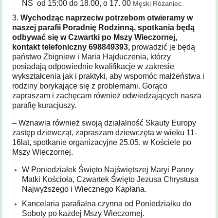
NS od 15:00 do 18.00, o 17. 00
Męski Różaniec.
3.
Wychodząc naprzeciw potrzebom otwieramy w
naszej parafii Poradnię Rodzinną, spotkania będą
odbywać się w Czwartki po Mszy Wieczornej,
kontakt telefoniczny 698849393,
prowadzić je będą
państwo Zbigniew i Maria Hajduczenia, którzy
posiadają odpowiednie kwalifikacje w zakresie
wykształcenia jak i praktyki, aby wspomóc małżeństwa i
rodziny borykające się z problemami. Gorąco
zapraszam i zachęcam również odwiedzających nasza
parafię kuracjuszy.
– Wznawia również swoją działalność Skauty Europy
zastęp dziewcząt, zapraszam dziewczęta w wieku 11-
16lat, spotkanie organizacyjne 25.05. w Kościele po
Mszy Wieczornej.
W Poniedziałek Święto Najświętszej Maryi Panny
Matki Kościoła, Czwartek Święto Jezusa Chrystusa
Najwyższego i Wiecznego Kapłana.
Kancelaria parafialna czynna od Poniedziałku do
Soboty po każdej Mszy Wieczornej.