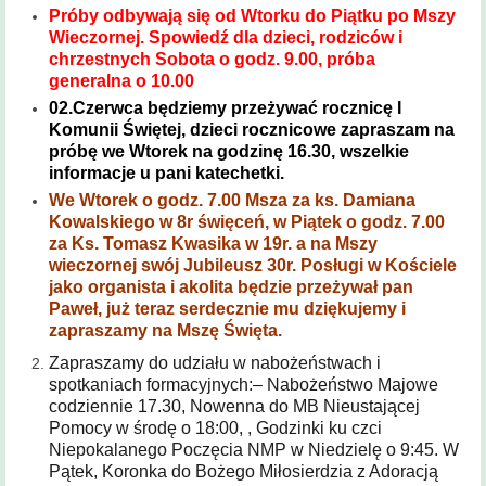
Historia
Próby odbywają się od Wtorku do Piątku po Mszy
parafii
Wieczornej. Spowiedź dla dzieci, rodziców i
chrzestnych Sobota o godz. 9.00, próba
Kontakt
generalna o 10.00
02.Czerwca będziemy przeżywać rocznicę I
KAMERA
Komunii Świętej, dzieci rocznicowe zapraszam na
próbę we Wtorek na godzinę 16.30, wszelkie
informacje u pani katechetki.
We Wtorek o godz. 7.00 Msza za ks. Damiana
Kowalskiego w 8r święceń, w Piątek o godz. 7.00
za Ks. Tomasz Kwasika w 19r. a na Mszy
wieczornej swój Jubileusz 30r. Posługi w Kościele
jako organista i akolita będzie przeżywał pan
Paweł, już teraz serdecznie mu dziękujemy i
zapraszamy na Mszę Święta.
Zapraszamy do udziału w nabożeństwach i
spotkaniach formacyjnych:
– Nabożeństwo Majowe
codziennie 17.30, Nowenna do MB Nieustającej
Pomocy w środę o 18:00, , Godzinki ku czci
Niepokalanego Poczęcia NMP w Niedzielę o 9:45. W
Pątek, Koronka do Bożego Miłosierdzia z Adoracją