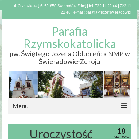
ul. Orzeszkowej 6, 59-850 Świeradów-Zdrój | tel.
722 11 22 44
|
722 11
22 46
| e-mail:
parafia@jozefswieradow.pl
Parafia
Rzymskokatolicka
pw. Świętego Józefa Oblubieńca NMP w
Świeradowie-Zdroju
Menu
Strona
główna
18
Uroczystość
MAJ 2024