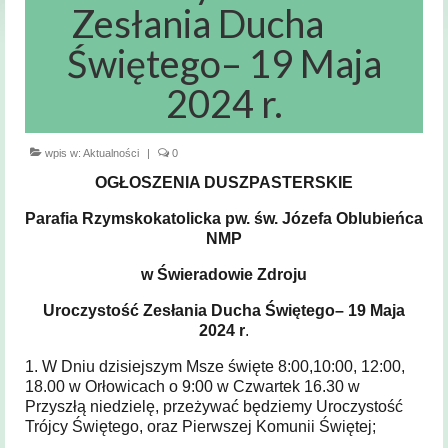
Msze święte
Zesłania Ducha
i nabożeństwa
Świętego– 19 Maja
Kancelaria
Parafialna
2024 r.
Sakramenty
Święte
wpis w:
Aktualności
|
0
OGŁOSZENIA DUSZPASTERSKIE
Sakrament Chrztu
Parafia Rzymskokatolicka pw. św. Józefa Oblubieńca
Sakrament Bierzmowania
NMP
Sakrament Małżeństwa
w Świeradowie Zdroju
Uroczystość Zesłania Ducha Świętego– 19 Maja
Sakrament chorych
2024 r
.
Sakrament pokuty
1. W Dniu dzisiejszym Msze święte 8:00,10:00, 12:00,
18.00 w Orłowicach o 9:00 w Czwartek 16.30 w
Zakres
Przyszłą niedzielę, przeżywać będziemy Uroczystość
terytorialny
Trójcy Świętego, oraz Pierwszej Komunii Świętej;