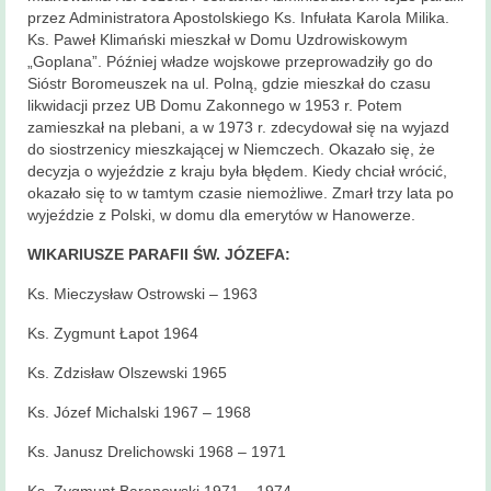
przez Administratora Apostolskiego Ks. Infułata Karola Milika.
Ks. Paweł Klimański mieszkał w Domu Uzdrowiskowym
„Goplana”. Później władze wojskowe przeprowadziły go do
Sióstr Boromeuszek na ul. Polną, gdzie mieszkał do czasu
likwidacji przez UB Domu Zakonnego w 1953 r. Potem
zamieszkał na plebani, a w 1973 r. zdecydował się na wyjazd
do siostrzenicy mieszkającej w Niemczech. Okazało się, że
decyzja o wyjeździe z kraju była błędem. Kiedy chciał wrócić,
okazało się to w tamtym czasie niemożliwe. Zmarł trzy lata po
wyjeździe z Polski, w domu dla emerytów w Hanowerze.
WIKARIUSZE PARAFII ŚW. JÓZEFA:
Ks. Mieczysław Ostrowski – 1963
Ks. Zygmunt Łapot 1964
Ks. Zdzisław Olszewski 1965
Ks. Józef Michalski 1967 – 1968
Ks. Janusz Drelichowski 1968 – 1971