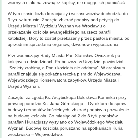
wiernych stało na zewnątrz kaplicy, nie mogąc ich pomieścić.
W tym czasie liczba kuracjuszy i wczasowiczów dochodziła do
3 tys. w turnusie. Zaczęto zbierać podpisy pod petycją do
Urzędu Miasta i Wydziału Wyznań we Wrocławiu o
przekazanie kościoła ewangelickiego na rzecz parafii
katolickiej, który to został przekazany przez pastora miastu, po
uprzednim sprzedaniu organów, dzwonów i wyposażenia.
Przewodniczący Rady Miasta Pan Stanisław Owczarek po
kolejnych odwiedzinach Proboszcza w Urzędzie, powiedział
„Szalety zrobimy, a Panu kościoła nie oddamy”. W archiwum
parafii znajduje się pokaźna teczka pism do Województwa,
Wojewódzkiego Konserwatora zabytków, Urzędu Miasta i
Urzędu Wyznań.
Zaczęto, za zgodą Ks. Arcybiskupa Bolesława Kominka i przy
prawnej poradzie Ks. Jana Góreckiego – Dyrektora do spraw
budowy i remontów kościelnych, zbierać podpisy o pozwolenie
na budowę kościoła. Co miesiąc od 2 do 3 tyś. podpisów
parafian i kuracjuszy wysyłano do Wojewódzkiego Wydziału
Wyznań. Budowę kościoła poruszano na spotkaniach Kuria
wrocławska – Województwo.