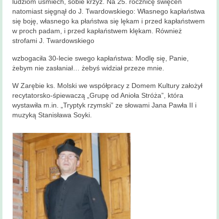
ludziom uśmiech, sobie krzyż. Na 25. rocznicę święceń
natomiast sięgnął do J. Twardowskiego: Własnego kapłaństwa
się boję, własnego ka płaństwa się lękam i przed kapłaństwem
w proch padam, i przed kapłaństwem klękam. Również
strofami J. Twardowskiego
wzbogaciła 30-lecie swego kapłaństwa: Modlę się, Panie,
żebym nie zasłaniał… żebyś widział przeze mnie.
W Zarębie ks. Molski we współpracy z Domem Kultury założył
recytatorsko-śpiewaczą „Grupę od Anioła Stróża”, która
wystawiła m.in. „Tryptyk rzymski” ze słowami Jana Pawła II i
muzyką Stanisława Soyki.