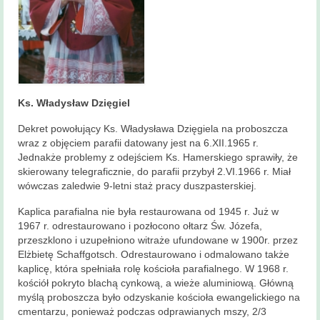
Ks. Władysław Dzięgiel
Dekret powołujący Ks. Władysława Dzięgiela na proboszcza
wraz z objęciem parafii datowany jest na 6.XII.1965 r.
Jednakże problemy z odejściem Ks. Hamerskiego sprawiły, że
skierowany telegraficznie, do parafii przybył 2.VI.1966 r. Miał
wówczas zaledwie 9-letni staż pracy duszpasterskiej.
Kaplica parafialna nie była restaurowana od 1945 r. Już w
1967 r. odrestaurowano i pozłocono ołtarz Św. Józefa,
przeszklono i uzupełniono witraże ufundowane w 1900r. przez
Elżbietę Schaffgotsch. Odrestaurowano i odmalowano także
kaplicę, która spełniała rolę kościoła parafialnego. W 1968 r.
kościół pokryto blachą cynkową, a wieże aluminiową. Główną
myślą proboszcza było odzyskanie kościoła ewangelickiego na
cmentarzu, ponieważ podczas odprawianych mszy, 2/3