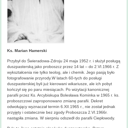
Ks. Marian Hamerski
Przybył do Świeradowa-Zdroju 24 maja 1952 r. i służył posługą
duszpasterską jako proboszcz przez 14 lat – do 2.VI.1966 r. Z
wykształcenia nie tylko teolog, ale i chemik. Jego pasją było
fotografowanie przyrody.W latach 60-tych do posługi
duszpasterskiej byli już kierowani wikariusze, ale ich pobyt
kończył się po paru miesiącach. Po wizytacji kanonicznej
parafii przez Ks. Arcybiskupa Bolesława Kominka w 1965 r. ks.
proboszczowi zaproponowano zmianę parafii. Dekret
odwołujący wyznaczał termin 6.XII.1965 r., nie został jednak
przyjęty i ostatecznie bez zgody Proboszcza 2.VI.1966r.
nastąpiła zmiana. W sierpniu odszedł do parafii Ciepłowody.