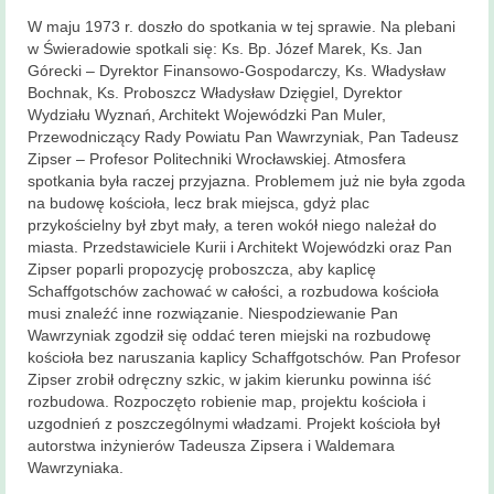
W maju 1973 r. doszło do spotkania w tej sprawie. Na plebani
w Świeradowie spotkali się: Ks. Bp. Józef Marek, Ks. Jan
Górecki – Dyrektor Finansowo-Gospodarczy, Ks. Władysław
Bochnak, Ks. Proboszcz Władysław Dzięgiel, Dyrektor
Wydziału Wyznań, Architekt Wojewódzki Pan Muler,
Przewodniczący Rady Powiatu Pan Wawrzyniak, Pan Tadeusz
Zipser – Profesor Politechniki Wrocławskiej. Atmosfera
spotkania była raczej przyjazna. Problemem już nie była zgoda
na budowę kościoła, lecz brak miejsca, gdyż plac
przykościelny był zbyt mały, a teren wokół niego należał do
miasta. Przedstawiciele Kurii i Architekt Wojewódzki oraz Pan
Zipser poparli propozycję proboszcza, aby kaplicę
Schaffgotschów zachować w całości, a rozbudowa kościoła
musi znaleźć inne rozwiązanie. Niespodziewanie Pan
Wawrzyniak zgodził się oddać teren miejski na rozbudowę
kościoła bez naruszania kaplicy Schaffgotschów. Pan Profesor
Zipser zrobił odręczny szkic, w jakim kierunku powinna iść
rozbudowa. Rozpoczęto robienie map, projektu kościoła i
uzgodnień z poszczególnymi władzami. Projekt kościoła był
autorstwa inżynierów Tadeusza Zipsera i Waldemara
Wawrzyniaka.