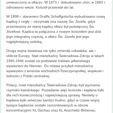
Historia
umieszczony w ołtarzu. W 1873 r. dobudowano chór, w 1883 r.
parafii
odnowiono wieże. Kościół przetrwał sto lat.
W 1898 r. staraniem Graffa Schaffgotscha wybudowano nową
Kontakt
kaplicę z cegły – otrzymała ona nazwę Św. Józefa, gdyż
przeniesiony ze starej kaplicy ołtarz był poświęcony Św.
KAMERA
Józefowi. Kaplica ta połączona z nowym kościołem jest dziś
jego integralną częścią, a ołtarz Św. Józefa jest jego
najpiękniejszą ozdobą.
Druga wojna światowa nie tylko zmieniła człowieka, ale i
oblicze Europy. Stali mieszkańcy Świeradowa-Zdroju w latach
1945-1946 zostali na podstawie traktatu jałtańskiego
wywiezieni do Niemiec. Do miasta przybyli mieszkańcy
wywiezieni z terenów wschodnich Rzeczpospolitej, wojskowi i
ludności z Polski centralnej.
Polacy, nowi mieszkańcy Świeradowa-Zdroju byli wyznania
rzymsko-katolickiego. Posiadanie więc kościoła i kapłana było
dla nich koniecznością i najważniejszą sprawą. Niestety o
kapłana było wówczas bardzo trudno, gdyż w czasie wojny
tysiące kapłanów zostało zamordowanych w obozie
koncentracyjnm KL Dachau oraz KL Auschwitz-Birkenau,