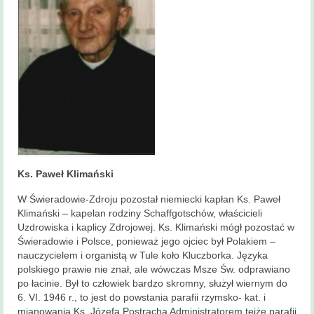
Ks. Paweł Klimański
W Świeradowie-Zdroju pozostał niemiecki kapłan Ks. Paweł
Klimański – kapelan rodziny Schaffgotschów, właścicieli
Uzdrowiska i kaplicy Zdrojowej. Ks. Klimański mógł pozostać w
Świeradowie i Polsce, ponieważ jego ojciec był Polakiem –
nauczycielem i organistą w Tule koło Kluczborka. Języka
polskiego prawie nie znał, ale wówczas Msze Św. odprawiano
po łacinie. Był to człowiek bardzo skromny, służył wiernym do
6. VI. 1946 r., to jest do powstania parafii rzymsko- kat. i
mianowania Ks. Józefa Postracha Administratorem tejże parafii