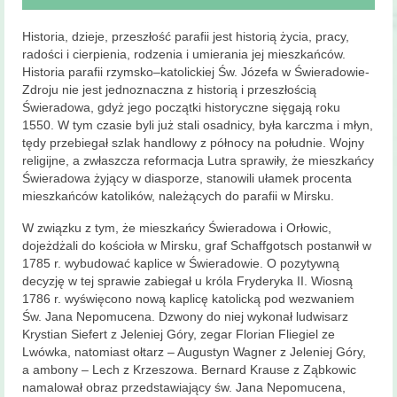
Msze święte
i nabożeństwa
Historia, dzieje, przeszłość parafii jest historią życia, pracy,
radości i cierpienia, rodzenia i umierania jej mieszkańców.
Kancelaria
Historia parafii rzymsko–katolickiej Św. Józefa w Świeradowie-
Parafialna
Zdroju nie jest jednoznaczna z historią i przeszłością
Świeradowa, gdyż jego początki historyczne sięgają roku
Sakramenty
1550. W tym czasie byli już stali osadnicy, była karczma i młyn,
Święte
tędy przebiegał szlak handlowy z północy na południe. Wojny
religijne, a zwłaszcza reformacja Lutra sprawiły, że mieszkańcy
Sakrament Chrztu
Świeradowa żyjący w diasporze, stanowili ułamek procenta
mieszkańców katolików, należących do parafii w Mirsku.
Sakrament Bierzmowania
W związku z tym, że mieszkańcy Świeradowa i Orłowic,
Sakrament Małżeństwa
dojeżdżali do kościoła w Mirsku, graf Schaffgotsch postanwił w
1785 r. wybudować kaplice w Świeradowie. O pozytywną
Sakrament chorych
decyzję w tej sprawie zabiegał u króla Fryderyka II. Wiosną
1786 r. wyświęcono nową kaplicę katolicką pod wezwaniem
Sakrament pokuty
Św. Jana Nepomucena. Dzwony do niej wykonał ludwisarz
Krystian Siefert z Jeleniej Góry, zegar Florian Fliegiel ze
Zakres
Lwówka, natomiast ołtarz – Augustyn Wagner z Jeleniej Góry,
terytorialny
a ambony – Lech z Krzeszowa. Bernard Krause z Ząbkowic
namalował obraz przedstawiający św. Jana Nepomucena,