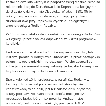
został na dwa lata wikarym w podpoznańskiej Mosinie, skąd na
rok przeniósł się do Doruchowa koło Kępna, a na kolejny rok –
do Brzeziej Łąki w gminie Długołęka. W latach 1991-95 był
wikarym w parafii św. Bonifacego, studiując przy okazji
dziennikarstwo przy Papieskim Wydziale Teologicznym i
współpracując z Radiem Rodzina.
W 1995 roku został zastępcą redaktora naczelnego Radia Plus
w Legnicy i przez dwa lata odpowiadał za kształt programów
katolickich.
Proboszczem został w roku 1997 – najpierw przez trzy lata
kierował parafią w Henrykowie Lubańskim, a przez następnych
osiem – w podlegnickich Krotoszycach. W obu zostawił po
sobie jedną wyremontowaną plebanię, jedną zbudowaną oraz
trzy kościoły z nowymi dachami i elewacjami.
Brat z kolei, od 13 lat proboszcz w parafii św. Rodziny w
Legnicy, zbudował od podstaw kościół, który będzie
konsekrowany w grudniu, jest też założycielem prywatnej
szkoły podstawowej. Obaj bracia-księża mają jeszcze
młodszego brata, który – jak mówi ks. Andrzej – „jest
normalny”, czyli z zawodu elektryk, pracuje w KGHM.