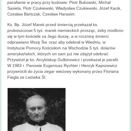
parafianie w pracy przy budowie: Piotr Bukowski, Michał
Sasiela, Piotr Czukiewski, Władysław Czukiewski, Józef Kacik,
Czesław Bartczak, Czesław Harasim.
Ks. Bp. Józef Marek przed śmiercią przekazał ks.
proboszczowi 5 tyś. marek niemieckich prosząc, żeby modlono
się w tym kościele za Jego duszę, a w rocznicę śmierci
odprawiano Mszę Św. oraz aby odebrał w Wiedniu, w
Instytucie Pomocy Kościołom na Wschodzie 5 tyś. dolarów
amerykańskich, których on sam już nie zdążył odebrać.
Przywiózł je ks. Arcybiskup Gulbinowicz i przekazał je parafii.
W 1983 r. Panowie Eugeniusz Rychter i Henryk Kapszewicz
przywrócili do życia zegar wieżowy wykonany przez Floriana
Fiegla ze Lwówka Śl.