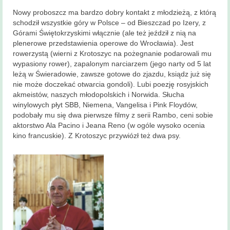
Nowy proboszcz ma bardzo dobry kontakt z młodzieżą, z którą
schodził wszystkie góry w Polsce – od Bieszczad po Izery, z
Górami Świętokrzyskimi włącznie (ale też jeździł z nią na
plenerowe przedstawienia operowe do Wrocławia). Jest
rowerzystą (wierni z Krotoszyc na pożegnanie podarowali mu
wypasiony rower), zapalonym narciarzem (jego narty od 5 lat
leżą w Świeradowie, zawsze gotowe do zjazdu, ksiądz już się
nie może doczekać otwarcia gondoli). Lubi poezję rosyjskich
akmeistów, naszych młodopolskich i Norwida. Słucha
winylowych płyt SBB, Niemena, Vangelisa i Pink Floydów,
podobały mu się dwa pierwsze filmy z serii Rambo, ceni sobie
aktorstwo Ala Pacino i Jeana Reno (w ogóle wysoko ocenia
kino francuskie). Z Krotoszyc przywiózł też dwa psy.