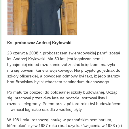
Ks. proboszcz Andrzej Kryłowski
23 czerwca 2008 r. proboszczem świeradowskiej parafii został
ks. Andrzej Kryłowski. Ma 50 lat, jest legniczaninem i
bynajmniej nie od razu zamierzał zostać księdzem, marzyła
mu się bowiem kariera wojskowego. Nie przyjęto go jednak do
szkoły oficerskiej, a powodem odmowy był fakt, iż jego starszy
brat Bronisław był słuchaczem seminarium duchownego.
Po maturze poszedł do policealnej szkoły budowlanej. Ucząc
się, pracował przez dwa lata na poczcie: sortował listy i
roznosił telegramy. Potem przez półtora roku był budowlańcem
– wznosił legnickie osiedla z wielkiej płyty.
W 1981 roku rozpoczął naukę w poznańskim seminarium,
które ukończył w 1987 roku (brat uzyskał święcenia w 1983 r.) i