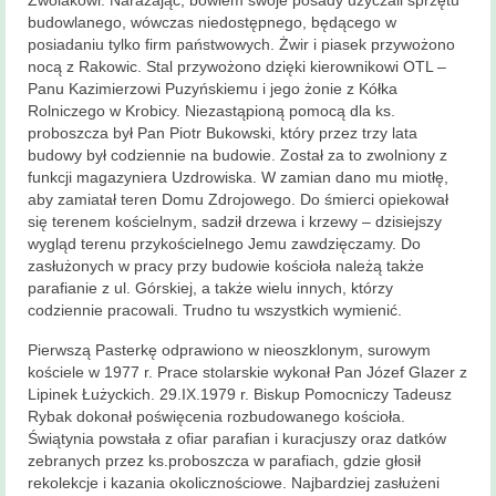
Zwolakowi. Narażając, bowiem swoje posady użyczali sprzętu
budowlanego, wówczas niedostępnego, będącego w
posiadaniu tylko firm państwowych. Żwir i piasek przywożono
nocą z Rakowic. Stal przywożono dzięki kierownikowi OTL –
Panu Kazimierzowi Puzyńskiemu i jego żonie z Kółka
Rolniczego w Krobicy. Niezastąpioną pomocą dla ks.
proboszcza był Pan Piotr Bukowski, który przez trzy lata
budowy był codziennie na budowie. Został za to zwolniony z
funkcji magazyniera Uzdrowiska. W zamian dano mu miotłę,
aby zamiatał teren Domu Zdrojowego. Do śmierci opiekował
się terenem kościelnym, sadził drzewa i krzewy – dzisiejszy
wygląd terenu przykościelnego Jemu zawdzięczamy. Do
zasłużonych w pracy przy budowie kościoła należą także
parafianie z ul. Górskiej, a także wielu innych, którzy
codziennie pracowali. Trudno tu wszystkich wymienić.
Pierwszą Pasterkę odprawiono w nieoszklonym, surowym
kościele w 1977 r. Prace stolarskie wykonał Pan Józef Glazer z
Lipinek Łużyckich. 29.IX.1979 r. Biskup Pomocniczy Tadeusz
Rybak dokonał poświęcenia rozbudowanego kościoła.
Świątynia powstała z ofiar parafian i kuracjuszy oraz datków
zebranych przez ks.proboszcza w parafiach, gdzie głosił
rekolekcje i kazania okolicznościowe. Najbardziej zasłużeni