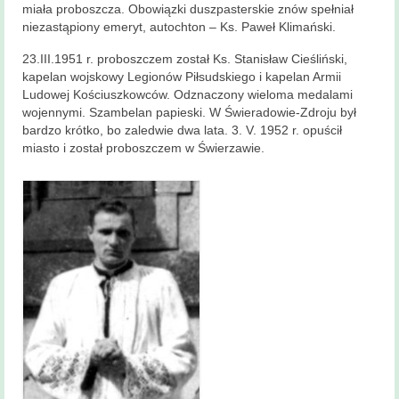
miała proboszcza. Obowiązki duszpasterskie znów spełniał
niezastąpiony emeryt, autochton – Ks. Paweł Klimański.
23.III.1951 r. proboszczem został Ks. Stanisław Cieśliński,
kapelan wojskowy Legionów Piłsudskiego i kapelan Armii
Ludowej Kościuszkowców. Odznaczony wieloma medalami
wojennymi. Szambelan papieski. W Świeradowie-Zdroju był
bardzo krótko, bo zaledwie dwa lata. 3. V. 1952 r. opuścił
miasto i został proboszczem w Świerzawie.