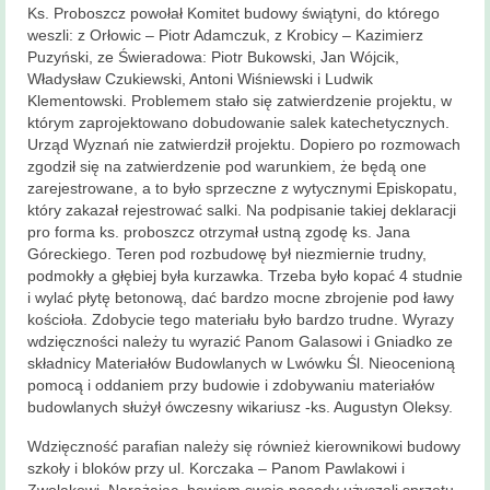
Ks. Proboszcz powołał Komitet budowy świątyni, do którego
weszli: z Orłowic – Piotr Adamczuk, z Krobicy – Kazimierz
Puzyński, ze Świeradowa: Piotr Bukowski, Jan Wójcik,
Władysław Czukiewski, Antoni Wiśniewski i Ludwik
Klementowski. Problemem stało się zatwierdzenie projektu, w
którym zaprojektowano dobudowanie salek katechetycznych.
Urząd Wyznań nie zatwierdził projektu. Dopiero po rozmowach
zgodził się na zatwierdzenie pod warunkiem, że będą one
zarejestrowane, a to było sprzeczne z wytycznymi Episkopatu,
który zakazał rejestrować salki. Na podpisanie takiej deklaracji
pro forma ks. proboszcz otrzymał ustną zgodę ks. Jana
Góreckiego. Teren pod rozbudowę był niezmiernie trudny,
podmokły a głębiej była kurzawka. Trzeba było kopać 4 studnie
i wylać płytę betonową, dać bardzo mocne zbrojenie pod ławy
kościoła. Zdobycie tego materiału było bardzo trudne. Wyrazy
wdzięczności należy tu wyrazić Panom Galasowi i Gniadko ze
składnicy Materiałów Budowlanych w Lwówku Śl. Nieocenioną
pomocą i oddaniem przy budowie i zdobywaniu materiałów
budowlanych służył ówczesny wikariusz -ks. Augustyn Oleksy.
Wdzięczność parafian należy się również kierownikowi budowy
szkoły i bloków przy ul. Korczaka – Panom Pawlakowi i