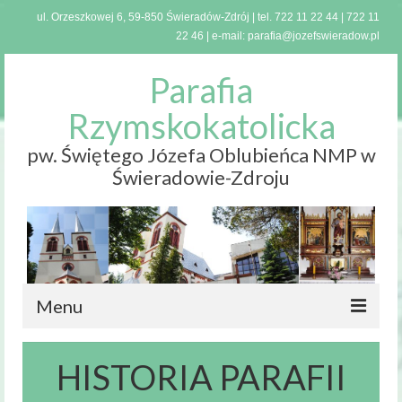
ul. Orzeszkowej 6, 59-850 Świeradów-Zdrój | tel.
722 11 22 44
|
722 11
22 46
| e-mail:
parafia@jozefswieradow.pl
Parafia
Rzymskokatolicka
pw. Świętego Józefa Oblubieńca NMP w
Świeradowie-Zdroju
Menu
Strona
HISTORIA PARAFII
główna