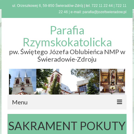
ul. Orzeszkowej 6, 59-850 Świeradów-Zdrój | tel.
722 11 22 44
|
722 11
22 46
| e-mail:
parafia@jozefswieradow.pl
Parafia
Rzymskokatolicka
pw. Świętego Józefa Oblubieńca NMP w
Świeradowie-Zdroju
Menu
Strona
SAKRAMENT POKUTY
główna