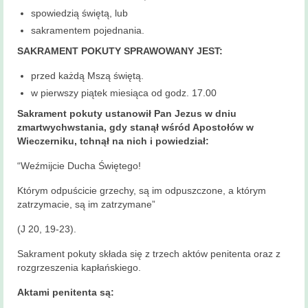
Historia
spowiedzią świętą, lub
parafii
sakramentem pojednania.
Kontakt
SAKRAMENT POKUTY SPRAWOWANY JEST:
przed każdą Mszą świętą.
KAMERA
w pierwszy piątek miesiąca od godz. 17.00
Sakrament pokuty ustanowił Pan Jezus w dniu
zmartwychwstania, gdy stanął wśród Apostołów w
Wieczerniku, tchnął na nich i powiedział:
“Weźmijcie Ducha Świętego!
Którym odpuścicie grzechy, są im odpuszczone, a którym
zatrzymacie, są im zatrzymane”
(J 20, 19-23).
Sakrament pokuty składa się z trzech aktów penitenta oraz z
rozgrzeszenia kapłańskiego.
Aktami penitenta są: