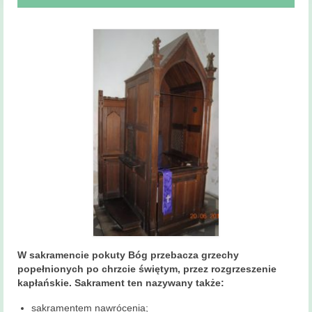
Msze święte
i nabożeństwa
Kancelaria
Parafialna
Sakramenty
Święte
Sakrament Chrztu
Sakrament Bierzmowania
Sakrament Małżeństwa
Sakrament chorych
Sakrament pokuty
W sakramencie pokuty Bóg przebacza grzechy
popełnionych po chrzcie świętym, przez rozgrzeszenie
Zakres
kapłańskie. Sakrament ten nazywany także:
terytorialny
sakramentem nawrócenia;