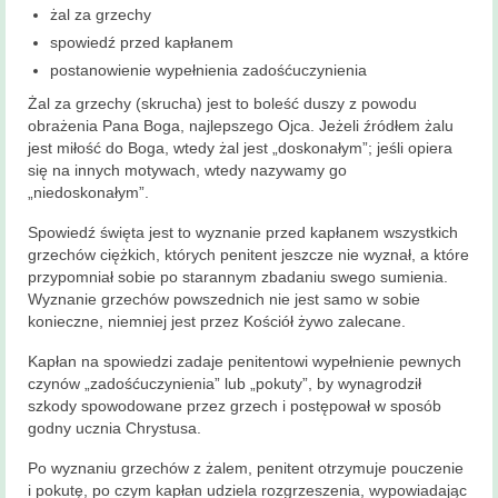
żal za grzechy
spowiedź przed kapłanem
postanowienie wypełnienia zadośćuczynienia
Żal za grzechy (skrucha) jest to boleść duszy z powodu
obrażenia Pana Boga, najlepszego Ojca. Jeżeli źródłem żalu
jest miłość do Boga, wtedy żal jest „doskonałym”; jeśli opiera
się na innych motywach, wtedy nazywamy go
„niedoskonałym”.
Spowiedź święta jest to wyznanie przed kapłanem wszystkich
grzechów ciężkich, których penitent jeszcze nie wyznał, a które
przypomniał sobie po starannym zbadaniu swego sumienia.
Wyznanie grzechów powszednich nie jest samo w sobie
konieczne, niemniej jest przez Kościół żywo zalecane.
Kapłan na spowiedzi zadaje penitentowi wypełnienie pewnych
czynów „zadośćuczynienia” lub „pokuty”, by wynagrodził
szkody spowodowane przez grzech i postępował w sposób
godny ucznia Chrystusa.
Po wyznaniu grzechów z żalem, penitent otrzymuje pouczenie
i pokutę, po czym kapłan udziela rozgrzeszenia, wypowiadając