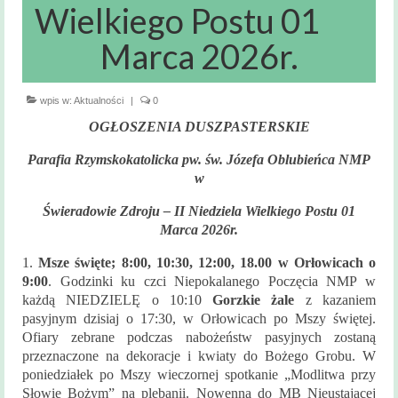
Msze święte
Wielkiego Postu 01
i nabożeństwa
Marca 2026r.
Kancelaria
Parafialna
wpis w:
Aktualności
|
0
Sakramenty
OGŁOSZENIA DUSZPASTERSKIE
Święte
Parafia Rzymskokatolicka pw. św. Józefa Oblubieńca NMP
Sakrament Chrztu
w
Sakrament Bierzmowania
Świeradowie Zdroju – II Niedziela Wielkiego Postu 01
Marca 2026r.
Sakrament Małżeństwa
1.
Msze święte; 8:00, 10:30, 12:00, 18.00 w Orłowicach o
Sakrament chorych
9:00
. Godzinki ku czci Niepokalanego Poczęcia NMP w
każdą NIEDZIELĘ o 10:10
Gorzkie żale
z kazaniem
Sakrament pokuty
pasyjnym dzisiaj o 17:30, w Orłowicach po Mszy świętej.
Ofiary zebrane podczas nabożeństw pasyjnych zostaną
Zakres
przeznaczone na dekoracje i kwiaty do Bożego Grobu. W
terytorialny
poniedziałek po Mszy wieczornej spotkanie „Modlitwa przy
Słowie Bożym” na plebanii. Nowenna do MB Nieustającej