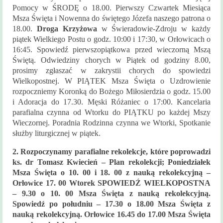
Historia
Pomocy w ŚRODĘ o 18.00. Pierwszy Czwartek Miesiąca
parafii
Msza Święta i Nowenna do świętego Józefa naszego patrona o
18.00.
Droga Krzyżowa
w Świeradowie-Zdroju w każdy
Kontakt
piątek Wielkiego Postu o godz. 10:00 i 17:30, w Orłowicach o
16:45. Spowiedź pierwszopiątkowa przed wieczorną Mszą
KAMERA
Świętą. Odwiedziny chorych w Piątek od godziny 8.00,
prosimy zgłaszać w zakrystii chorych do spowiedzi
Wielkopostnej. W PIĄTEK Msza Święta o Uzdrowienie
rozpoczniemy Koronką do Bożego Miłosierdzia o godz. 15.00
i Adoracja do 17.30. Męski Różaniec o 17:00. Kancelaria
parafialna czynna od Wtorku do PIĄTKU po każdej Mszy
Wieczornej. Poradnia Rodzinna czynna we Wtorki, Spotkanie
służby liturgicznej w piątek.
2. Rozpoczynamy parafialne rekolekcje, które poprowadzi
ks. dr Tomasz Kwiecień – Plan rekolekcji; Poniedziałek
Msza Święta o 10. 00 i 18. 00 z nauką rekolekcyjną –
Orłowice 17. 00 Wtorek SPOWIEDŹ WIELKOPOSTNA
– 9.30 o 10. 00 Msza Święta z nauką rekolekcyjną.
Spowiedź po południu – 17.30 o 18.00 Msza Święta z
nauką rekolekcyjną. Orłowice 16.45 do 17.00 Msza Święta