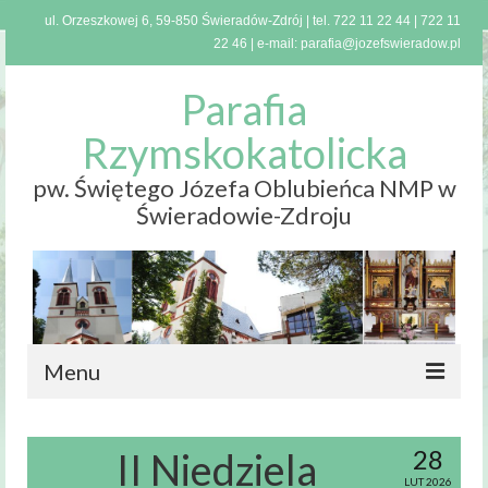
ul. Orzeszkowej 6, 59-850 Świeradów-Zdrój | tel.
722 11 22 44
|
722 11
22 46
| e-mail:
parafia@jozefswieradow.pl
Parafia
Rzymskokatolicka
pw. Świętego Józefa Oblubieńca NMP w
Świeradowie-Zdroju
Menu
Strona
główna
28
II Niedziela
LUT 2026