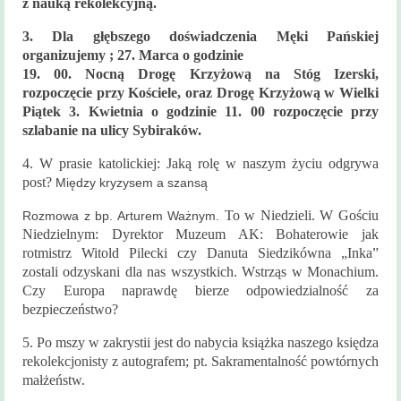
z nauką rekolekcyjną.
3. Dla głębszego doświadczenia Męki Pańskiej
organizujemy ; 27. Marca o godzinie
19. 00. Nocną Drogę Krzyżową na Stóg Izerski,
rozpoczęcie przy Kościele, oraz Drogę Krzyżową w Wielki
Piątek 3. Kwietnia o godzinie 11. 00 rozpoczęcie przy
szlabanie na ulicy Sybiraków.
4. W prasie katolickiej: Jaką rolę w naszym życiu odgrywa
post?
Między kryzysem a szansą
To w Niedzieli. W Gościu
Rozmowa z bp. Arturem Ważnym.
Niedzielnym: Dyrektor Muzeum AK: Bohaterowie jak
rotmistrz Witold Pilecki czy Danuta Siedzikówna „Inka”
zostali odzyskani dla nas wszystkich. Wstrząs w Monachium.
Czy Europa naprawdę bierze odpowiedzialność za
bezpieczeństwo?
5. Po mszy w zakrystii jest do nabycia książka naszego księdza
rekolekcjonisty z autografem; pt. Sakramentalność powtórnych
małżeństw.