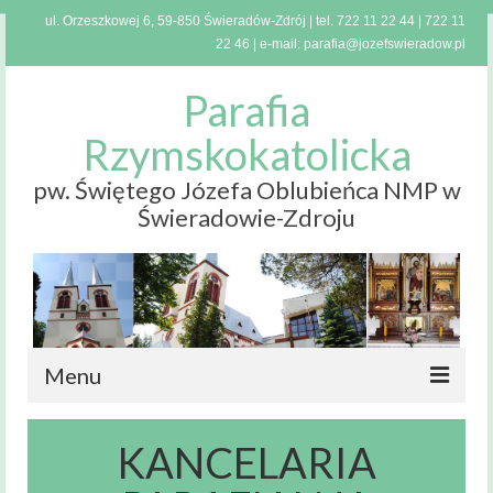
ul. Orzeszkowej 6, 59-850 Świeradów-Zdrój | tel.
722 11 22 44
|
722 11
22 46
| e-mail:
parafia@jozefswieradow.pl
Parafia
Rzymskokatolicka
pw. Świętego Józefa Oblubieńca NMP w
Świeradowie-Zdroju
Menu
Strona
KANCELARIA
główna