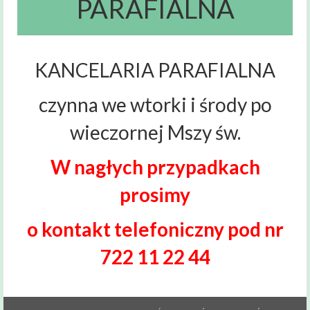
PARAFIALNA
Msze święte
i nabożeństwa
Kancelaria
Parafialna
KANCELARIA PARAFIALNA
Sakramenty
czynna we wtorki i środy po
Święte
wieczornej Mszy św.
Sakrament Chrztu
Sakrament Bierzmowania
W nagłych przypadkach
Sakrament Małżeństwa
prosimy
Sakrament chorych
o kontakt telefoniczny
pod nr
Sakrament pokuty
722 11 22 44
Zakres
terytorialny