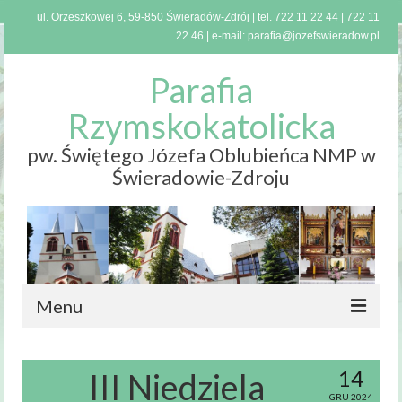
ul. Orzeszkowej 6, 59-850 Świeradów-Zdrój | tel.
722 11 22 44
|
722 11
22 46
| e-mail:
parafia@jozefswieradow.pl
Parafia
Rzymskokatolicka
pw. Świętego Józefa Oblubieńca NMP w
Świeradowie-Zdroju
Menu
Strona
główna
14
III Niedziela
GRU 2024