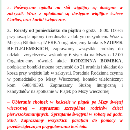
Historia
2.
Poświęcone opłatki na stół wigilijny są dostępne w
parafii
zakrystii. Wraz z opłatkami są dostępne wigilijne świece
Caritas, oraz kartki świąteczne.
Kontakt
3. Roraty od poniedziałku do piątku
o godz. 18:00. Dzieci
KAMERA
przynoszą lampiony i serduszka z dobrym uczynkiem. Wraz z
Miejską Biblioteką IZERKA organizujemy konkurs
SZOPEK
BETLEJEMSKICH
, zapraszamy wszystkie rodziny do
udziału. zwycięzców wyłonimy 6 stycznia na Mszy o 12.00
Organizujemy również akcje
RODZINNA BOMBKA
,
podpisane bombki można przynosić do 21 grudnia i składać do
kosza przy wejściu lub w zakrystii. Poradnia Rodzinna czynna
w poniedziałki po Mszy Wieczornej, kontakt telefoniczny;
kom. 698849393. Zapraszamy Służbę liturgiczną i
kandydatów na spotkanie w Piątek po Mszy wieczornej.
– Ubieranie choinek w kościele w piątek po Mszy świętej
wieczornej – zapraszam szczególnie rodziców dzieci
pierwszokomunijnych. Sprzątanie świątyni w sobotę od godz.
9:00. Zapraszamy wszystkich parafian do pomocy w
przedświątecznym przygotowaniu kościoła.