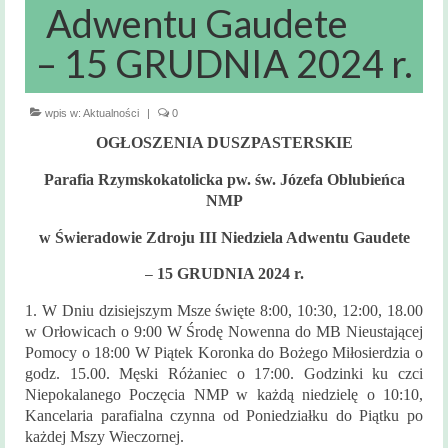
Msze święte
Adwentu Gaudete
i nabożeństwa
– 15 GRUDNIA 2024 r.
Kancelaria
Parafialna
wpis w:
Aktualności
|
0
Sakramenty
OGŁOSZENIA DUSZPASTERSKIE
Święte
Parafia Rzymskokatolicka pw. św. Józefa Oblubieńca
Sakrament Chrztu
NMP
Sakrament Bierzmowania
w Świeradowie Zdroju
III Niedziela Adwentu Gaudete
Sakrament Małżeństwa
15 GRUDNIA 2024 r.
–
1. W Dniu dzisiejszym Msze święte 8:00, 10:30, 12:00, 18.00
Sakrament chorych
w Orłowicach o 9:00 W Środę Nowenna do MB Nieustającej
Pomocy o 18:00 W Piątek Koronka do Bożego Miłosierdzia o
Sakrament pokuty
godz. 15.00. Męski Różaniec o 17:00. Godzinki ku czci
Niepokalanego Poczęcia NMP w każdą niedzielę o 10:10,
Zakres
Kancelaria parafialna czynna od Poniedziałku do Piątku po
terytorialny
każdej Mszy Wieczornej.