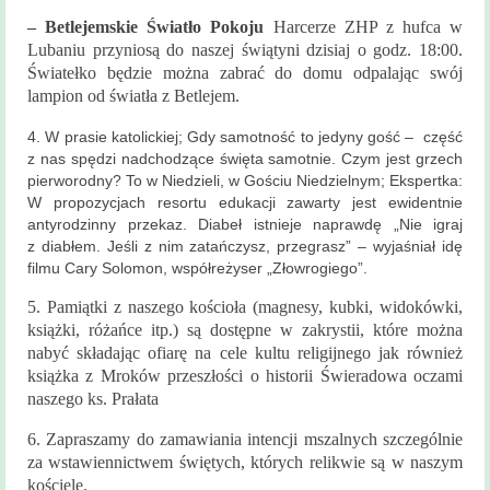
– Betlejemskie Światło Pokoju
Harcerze ZHP z hufca w
Lubaniu przyniosą do naszej świątyni dzisiaj o godz. 18:00.
Światełko będzie można zabrać do domu odpalając swój
lampion od światła z Betlejem.
4. W prasie katolickiej; Gdy samotność to jedyny gość – część
z nas spędzi nadchodzące święta samotnie. Czym jest grzech
pierworodny? To w Niedzieli, w Gościu Niedzielnym; Ekspertka:
W propozycjach resortu edukacji zawarty jest ewidentnie
antyrodzinny przekaz. Diabeł istnieje naprawdę „Nie igraj
z diabłem. Jeśli z nim zatańczysz, przegrasz” – wyjaśniał idę
filmu Cary Solomon, współreżyser „Złowrogiego”.
5. Pamiątki z naszego kościoła (magnesy, kubki, widokówki,
książki, różańce itp.) są dostępne w zakrystii, które można
nabyć składając ofiarę na cele kultu religijnego jak również
książka z Mroków przeszłości o historii Świeradowa oczami
naszego ks. Prałata
6. Zapraszamy do zamawiania intencji mszalnych szczególnie
za wstawiennictwem świętych, których relikwie są w naszym
kościele.