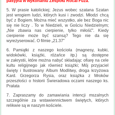
pasyjna w wykonaniu Zespołu Rocal Fuza.
5. W prasie katolickiej; Jezus wobec szatana Szatan
jest wrogiem ludzi, których kusi i zwodzi. Młodzi chcą
być z Bogiem. Można mieć wszystko, ale bez Boga nic
się nie liczy . To w Niedzieli, w Gościu Niedzielnym;
„Nie zbawia nas cierpienie, tylko miłość”. Kiedy
cierpienie może być szansą? Tego nie da się
wyreżyserować. O filmie „21.37”
6. Pamiątki z naszego kościoła (magnesy, kubki,
widokówki, książki, różańce itp.) są dostępne
w zakrystii, które można nabyć składając ofiarę na cele
kultu religijnego jak również książki; Mój przyjaciel
święty i Ilustrowany Album Modlitwy, droga krzyżowa
Kard. Grzegorza Rysia, oraz książka z Mroków
przeszłości o historii Świeradowa oczami naszego ks.
Prałata
7. Zapraszamy do zamawiania intencji mszalnych
szczególnie za wstawiennictwem świętych, których
relikwie są w naszym kościele.