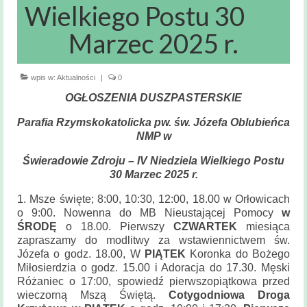
Msze święte
Wielkiego Postu 30
i nabożeństwa
Marzec 2025 r.
Kancelaria
Parafialna
wpis w:
Aktualności
|
0
Sakramenty
OGŁOSZENIA DUSZPASTERSKIE
Święte
Parafia Rzymskokatolicka pw. św. Józefa Oblubieńca
Sakrament Chrztu
NMP w
Sakrament Bierzmowania
Świeradowie Zdroju – IV Niedziela Wielkiego Postu
30 Marzec 2025 r.
Sakrament Małżeństwa
1. Msze święte; 8:00, 10:30, 12:00, 18.00 w Orłowicach
o 9:00. Nowenna do MB Nieustającej Pomocy
w
Sakrament chorych
ŚRODĘ
o 18.00. Pierwszy
CZWARTEK
miesiąca
zapraszamy do modlitwy za wstawiennictwem św.
Sakrament pokuty
Józefa o godz. 18.00, W
PIĄTEK
Koronka do Bożego
Miłosierdzia o godz. 15.00 i Adoracja do 17.30. Męski
Zakres
Różaniec o 17:00, spowiedź pierwszopiątkowa przed
terytorialny
wieczorną Mszą Świętą.
Cotygodniowa Droga