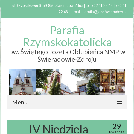
ul. Orzeszkowej 6, 59-850 Świeradów-Zdrój | tel.
722 11 22 44
|
722 11
22 46
| e-mail:
parafia@jozefswieradow.pl
Parafia
Rzymskokatolicka
pw. Świętego Józefa Oblubieńca NMP w
Świeradowie-Zdroju
Menu
Strona
główna
29
IV Niedziela
MAR 2025