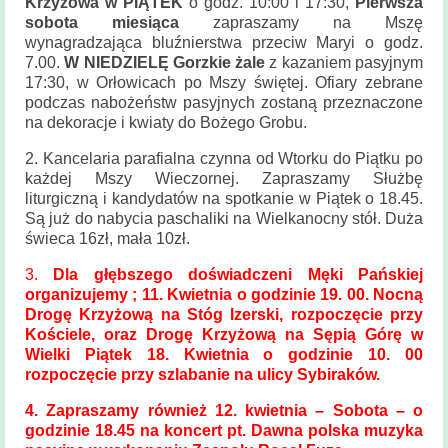
Krzyżowa w
PIĄTEK
o godz. 10:00 i 17:30,
Pierwsza
Historia
sobota miesiąca
zapraszamy na Mszę
parafii
wynagradzająca bluźnierstwa przeciw Maryi o godz.
7.00.
W NIEDZIELĘ Gorzkie żale
z kazaniem pasyjnym
Kontakt
17:30, w Orłowicach po Mszy świętej. Ofiary zebrane
podczas nabożeństw pasyjnych zostaną przeznaczone
KAMERA
na dekoracje i kwiaty do Bożego Grobu.
2. Kancelaria parafialna czynna od Wtorku do Piątku po
każdej Mszy Wieczornej. Zapraszamy Służbę
liturgiczną i kandydatów na spotkanie w Piątek o 18.45.
Są już do nabycia paschaliki na Wielkanocny stół. Duża
świeca 16zł, mała 10zł.
3.
Dla głębszego doświadczeni Męki Pańskiej
organizujemy ; 11. Kwietnia o godzinie 19. 00. Nocną
Drogę Krzyżową na Stóg Izerski, rozpoczęcie przy
Kościele, oraz Drogę Krzyżową na Sępią Górę w
Wielki Piątek 18. Kwietnia o godzinie 10. 00
rozpoczęcie przy szlabanie na ulicy Sybiraków.
4. Zapraszamy również 12. kwietnia – Sobota – o
godzinie 18.45 na koncert pt. Dawna polska muzyka