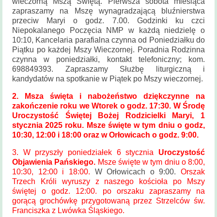
wieczorną Mszą Świętą. Pierwsza sobota miesiąca
Historia
zapraszamy na Mszę wynagradzającą bluźnierstwa
parafii
przeciw Maryi o godz. 7.00. Godzinki ku czci
Niepokalanego Poczęcia NMP w każdą niedzielę o
Kontakt
10:10, Kancelaria parafialna czynna od Poniedziałku do
Piątku po każdej Mszy Wieczornej. Poradnia Rodzinna
KAMERA
czynna w poniedziałki, kontakt telefoniczny; kom.
698849393. Zapraszamy Służbę liturgiczną i
kandydatów na spotkanie w Piątek po Mszy wieczornej.
2. Msza święta i nabożeństwo dziękczynne na
zakończenie roku we Wtorek o godz. 17:30. W Środę
Uroczystość Świętej Bożej Rodzicielki Maryi, 1
stycznia 2025 roku. Msze święte w tym dniu o godz,
10:30, 12:00 i 18:00 oraz w Orłowicach o godz. 9:00.
3. W przyszły poniedziałek 6 stycznia
Uroczystość
Objawienia Pańskiego.
Msze święte w tym dniu o 8:00,
10:30, 12:00 i 18:00.
W Orłowicach o 9:00.
Orszak
Trzech Króli wyruszy z naszego kościoła po Mszy
świętej o godz. 12:00. po orszaku zapraszamy na
gorącą grochówkę przygotowaną przez Strzelców św.
Franciszka z Lwówka Śląskiego.