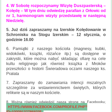
4. W Sobotę rozpoczynamy Wizytę Duszpasterską –
Kolędę – W tym dniu odwiedzę parafian z Orłowic od
nr 1, harmonogram wizyty przedstawię w następną
Niedzielę.
5. Już dziś zapraszamy na Izerskie Kolędowanie w
Schronisku na Stogu Izerskim – 12 stycznia, o
godzinie 16.00
6. Pamiątki z naszego kościoła (magnesy, kubki,
widokówki, książki, różańce itp.) są dostępne w
zakrystii, które można nabyć składając ofiarę na cele
kultu religijnego jak również książka z Mroków
przeszłości o historii Świeradowa oczami naszego ks.
Prałata
7. Zapraszamy do zamawiania intencji mszalnych
szczególnie za wstawiennictwem świętych, których
relikwie są w naszym kościele.
8. Można również odwiedzić naszą stronę na Facebooku;
HTTPS://WWW.FACEBOOK.COM/PROFILE.PHP?
ID=100091327866035