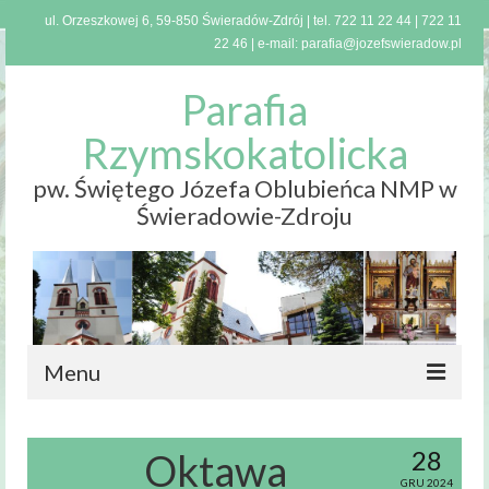
ul. Orzeszkowej 6, 59-850 Świeradów-Zdrój | tel.
722 11 22 44
|
722 11
22 46
| e-mail:
parafia@jozefswieradow.pl
Parafia
Rzymskokatolicka
pw. Świętego Józefa Oblubieńca NMP w
Świeradowie-Zdroju
Menu
Strona
główna
28
Oktawa
GRU 2024