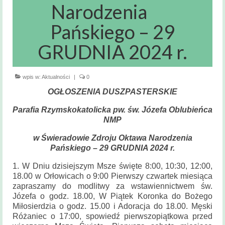
Msze święte
Narodzenia
i nabożeństwa
Pańskiego – 29
Kancelaria
Parafialna
GRUDNIA 2024 r.
Sakramenty
Święte
wpis w:
Aktualności
|
0
OGŁOSZENIA DUSZPASTERSKIE
Sakrament Chrztu
Parafia Rzymskokatolicka pw. św. Józefa Oblubieńca
Sakrament Bierzmowania
NMP
Sakrament Małżeństwa
w Świeradowie Zdroju Oktawa Narodzenia
Pańskiego – 29 GRUDNIA 2024 r.
Sakrament chorych
1. W Dniu dzisiejszym Msze święte 8:00, 10:30, 12:00,
18.00 w Orłowicach o 9:00 Pierwszy czwartek miesiąca
Sakrament pokuty
zapraszamy do modlitwy za wstawiennictwem św.
Józefa o godz. 18.00, W Piątek Koronka do Bożego
Zakres
Miłosierdzia o godz. 15.00 i Adoracja do 18.00. Męski
terytorialny
Różaniec o 17:00, spowiedź pierwszopiątkowa przed