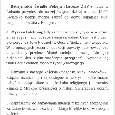
– Betlejemskie Światło Pokoju
Harcerze ZHP z hufca w
Lubaniu przyniosą do naszej świątyni dzisiaj o godz. 18:00.
Światełko będzie można zabrać do domu odpalając swój
lampion od światła z Betlejem.
4. W prasie katolickiej; Gdy samotność to jedyny gość – część
z nas spędzi nadchodzące święta samotnie. Czym jest grzech
pierworodny? To w Niedzieli, w Gościu Niedzielnym; Ekspertka:
W propozycjach resortu edukacji zawarty jest ewidentnie
antyrodzinny przekaz. Diabeł istnieje naprawdę „Nie igraj
z diabłem. Jeśli z nim zatańczysz, przegrasz” – wyjaśniał idę
filmu Cary Solomon, współreżyser „Złowrogiego”.
5. Pamiątki z naszego kościoła (magnesy, kubki, widokówki,
książki, różańce itp.) są dostępne w zakrystii, które można
nabyć składając ofiarę na cele kultu religijnego jak również
książka z Mroków przeszłości o historii Świeradowa oczami
naszego ks. Prałata
6. Zapraszamy do zamawiania intencji mszalnych szczególnie
za wstawiennictwem świętych, których relikwie są w naszym
kościele.