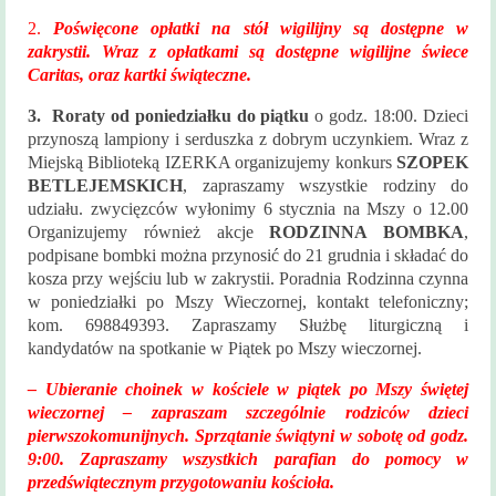
Historia
2.
Poświęcone opłatki na stół wigilijny są dostępne w
parafii
zakrystii. Wraz z opłatkami są dostępne wigilijne świece
Caritas, oraz kartki świąteczne.
Kontakt
3. Roraty od poniedziałku do piątku
o godz. 18:00. Dzieci
KAMERA
przynoszą lampiony i serduszka z dobrym uczynkiem. Wraz z
Miejską Biblioteką IZERKA organizujemy konkurs
SZOPEK
BETLEJEMSKICH
, zapraszamy wszystkie rodziny do
udziału. zwycięzców wyłonimy 6 stycznia na Mszy o 12.00
Organizujemy również akcje
RODZINNA BOMBKA
,
podpisane bombki można przynosić do 21 grudnia i składać do
kosza przy wejściu lub w zakrystii. Poradnia Rodzinna czynna
w poniedziałki po Mszy Wieczornej, kontakt telefoniczny;
kom. 698849393. Zapraszamy Służbę liturgiczną i
kandydatów na spotkanie w Piątek po Mszy wieczornej.
– Ubieranie choinek w kościele w piątek po Mszy świętej
wieczornej – zapraszam szczególnie rodziców dzieci
pierwszokomunijnych. Sprzątanie świątyni w sobotę od godz.
9:00. Zapraszamy wszystkich parafian do pomocy w
przedświątecznym przygotowaniu kościoła.