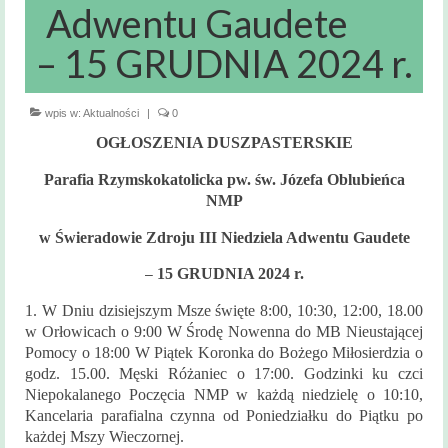
Msze święte
Adwentu Gaudete
i nabożeństwa
– 15 GRUDNIA 2024 r.
Kancelaria
Parafialna
wpis w:
Aktualności
|
0
Sakramenty
OGŁOSZENIA DUSZPASTERSKIE
Święte
Parafia Rzymskokatolicka pw. św. Józefa Oblubieńca
Sakrament Chrztu
NMP
Sakrament Bierzmowania
w Świeradowie Zdroju
III Niedziela Adwentu Gaudete
Sakrament Małżeństwa
15 GRUDNIA 2024 r.
–
1. W Dniu dzisiejszym Msze święte 8:00, 10:30, 12:00, 18.00
Sakrament chorych
w Orłowicach o 9:00 W Środę Nowenna do MB Nieustającej
Pomocy o 18:00 W Piątek Koronka do Bożego Miłosierdzia o
Sakrament pokuty
godz. 15.00. Męski Różaniec o 17:00. Godzinki ku czci
Niepokalanego Poczęcia NMP w każdą niedzielę o 10:10,
Zakres
Kancelaria parafialna czynna od Poniedziałku do Piątku po
terytorialny
każdej Mszy Wieczornej.