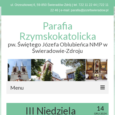
ul. Orzeszkowej 6, 59-850 Świeradów-Zdrój | tel.
722 11 22 44
|
722 11
22 46
| e-mail:
parafia@jozefswieradow.pl
Parafia
Rzymskokatolicka
pw. Świętego Józefa Oblubieńca NMP w
Świeradowie-Zdroju
Menu
Strona
główna
14
III Niedziela
GRU 2024