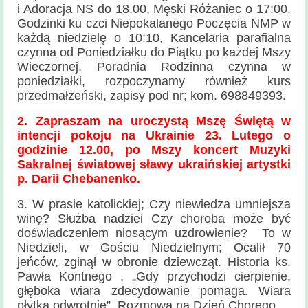
Historia
i Adoracja NS do 18.00, Męski Różaniec o 17:00.
parafii
Godzinki ku czci Niepokalanego Poczęcia NMP w
każdą niedzielę o 10:10, Kancelaria parafialna
Kontakt
czynna od Poniedziałku do Piątku po każdej Mszy
Wieczornej. Poradnia Rodzinna czynna w
KAMERA
poniedziałki, rozpoczynamy również kurs
przedmałżeński, zapisy pod nr; kom. 698849393.
2. Zapraszam na uroczystą Mszę Świętą w
intencji pokoju na Ukrainie 23. Lutego o
godzinie 12.00, po Mszy koncert Muzyki
Sakralnej światowej sławy ukraińskiej artystki
p. Darii Chebanenko.
3. W prasie katolickiej;
Czy niewiedza umniejsza
winę? Służba nadziei Czy choroba może być
doświadczeniem niosącym uzdrowienie? To w
Niedzieli, w Gościu Niedzielnym; Ocalił 70
jeńców, zginął w obronie dziewcząt. Historia ks.
Pawła Kontnego , „Gdy przychodzi cierpienie,
głęboka wiara zdecydowanie pomaga. Wiara
płytka odwrotnie”. Rozmowa na Dzień Chorego