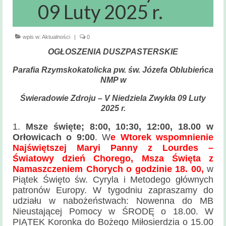
Msze święte
09 Luty 2025 r.
i nabożeństwa
Kancelaria
wpis w:
Aktualności
|
0
Parafialna
OGŁOSZENIA DUSZPASTERSKIE
Sakramenty
Parafia Rzymskokatolicka pw. św. Józefa Oblubieńca
Święte
NMP w
Sakrament Chrztu
Świeradowie Zdroju – V Niedziela Zwykła 09 Luty
2025 r.
Sakrament Bierzmowania
1.
Msze święte; 8:00, 10:30, 12:00, 18.00 w
Orłowicach o 9:00
. W
e Wtorek wspomnienie
Sakrament Małżeństwa
Najświętszej Maryi Panny z Lourdes –
Światowy dzień Chorego, Msza Święta z
Sakrament chorych
Namaszczeniem Chorych o godzinie 18. 00,
w
Piątek Święto św. Cyryla i Metodego głównych
Sakrament pokuty
patronów Europy.
W tygodniu zapraszamy do
Zakres
udziału w nabożeństwach: Nowenna do MB
terytorialny
Nieustającej Pomocy w ŚRODĘ o 18.00. W
PIĄTEK Koronka do Bożego Miłosierdzia o 15.00