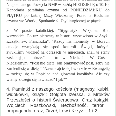
Historia
Niepokalanego Poczęcia NMP w każdą NIEDZIELĘ o 10:10,
parafii
Kancelaria parafialna czynna od PONIEDZIAŁKU do
PIĄTKU po każdej Mszy Wieczornej. Poradnia Rodzinna
Kontakt
czynna we Wtorki,
Spotkanie służby liturgicznej w piątek.
KAMERA
3. W prasie katolickiej: “Stygmatyk, Wizjoner, Brat
wszystkich. Po raz pierwszy w historii wystawiono w Asyżu
szczątki św. Franciszka”, “Każdy ma momenty, w których
emocje wymykają się spod kontroli. Święci, których
zwykliśmy widzieć na obrazach w aureolach, znali te stany
zaskakująco dobrze.” – to w Niedzieli. W Gościu
Niedzielnym: “Post nie dieta. Jak praktykować post, żeby nie
zamienił się w dietę.” “Nawracajcie się i wierzcie w Ewangelię
– rozlega się w Popielec nad głowami katolików. Ale czy
wiemy z czego się nawracać? I jak?”
4. Pamiątki z naszego kościoła (magnesy, kubki,
widokówki, książki; Golgota Izerska. Z Mroków
Przeszłości o historii Świeradowa; Oraz książki;
Wojciech Roszkowski, Bezbożność, terror i
propaganda, oraz; Orzeł, Lew i Krzyż t. 1 i 2.