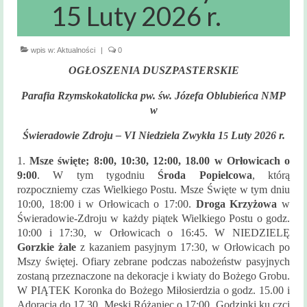
Msze święte
15 Luty 2026 r.
i nabożeństwa
Kancelaria
wpis w:
Aktualności
|
0
Parafialna
OGŁOSZENIA DUSZPASTERSKIE
Sakramenty
Parafia Rzymskokatolicka pw. św. Józefa Oblubieńca NMP
Święte
w
Sakrament Chrztu
Świeradowie Zdroju – VI Niedziela Zwykła 1
Luty 2026 r.
5
Sakrament Bierzmowania
1.
Msze święte; 8:00, 10:30, 12:00, 18.00 w Orłowicach o
9:00
.
W tym tygodniu
Środa Popielcowa
, którą
Sakrament Małżeństwa
rozpoczniemy czas Wielkiego Postu. Msze Święte w tym dniu
10:00, 18:00 i w Orłowicach o 17:00.
Droga Krzyżowa
w
Sakrament chorych
Świeradowie-Zdroju w każdy piątek Wielkiego Postu o godz.
10:00 i 17:30, w Orłowicach o 16:45. W NIEDZIELĘ
Sakrament pokuty
Gorzkie żale
z kazaniem pasyjnym 17:30, w Orłowicach po
Mszy świętej. Ofiary zebrane podczas nabożeństw pasyjnych
Zakres
zostaną przeznaczone na dekoracje i kwiaty do Bożego Grobu.
terytorialny
W PIĄTEK Koronka do Bożego Miłosierdzia o godz. 15.00 i
Adoracja do 17.30. Męski Różaniec o 17:00,
Godzinki ku czci