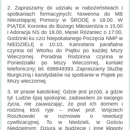
Historia
2. Zapraszamy do udziału w nabożeństwach i
parafii
spotkaniach formacyjnych: Nowenna do MB
Nieustającej Pomocy w ŚRODĘ o 18.00. W
Kontakt
PIĄTEK Koronka do Bożego Miłosierdzia o 15.00
i Adoracja NS do 18.00, Męski Różaniec o 17:00.
KAMERA
Godzinki ku czci Niepokalanego Poczęcia NMP w
NIEDZIELĘ o 10:10, Kancelaria parafialna
czynna od Wtorku do Piątku po każdej Mszy
Wieczornej. Poradnia Rodzinna czynna w
Poniedziałki po Mszy Wieczornej, kontakt
telefoniczny; tel. 698849393. Zapraszamy Służbę
liturgiczną i kandydatów na spotkanie w Piątek po
Mszy wieczornej.
3. W prasie katolickiej; Gdzie jest przód, a gdzie
tył. Ludzie śpią spokojnie, zadowoleni ze swojego
życia, nie zauważając, że pod ich domem i
rodziną ktoś ryje – mówi prof. Wojciech
Roszkowski w rozmowie o rewolucji
cywilizacyjnej. To w Niedzieli, w Gościu
Niedzielnym; Dziura w budżecie i inne kłopoty