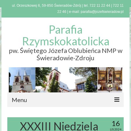
ul. Orzeszkowej 6, 59-850 Świeradów-Zdrój | tel.
722 11 22 44
|
722 11
22 46
| e-mail:
parafia@jozefswieradow.pl
Parafia
Rzymskokatolicka
pw. Świętego Józefa Oblubieńca NMP w
Świeradowie-Zdroju
Menu
Strona
główna
16
XXXIII Niedziela
LIS 2024