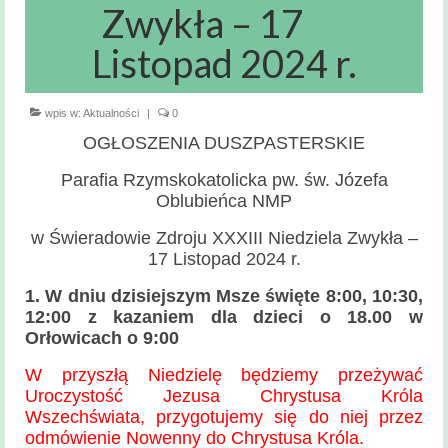
Msze święte
Zwykła – 17
i nabożeństwa
Listopad 2024 r.
Kancelaria
Parafialna
wpis w:
Aktualności
|
0
Sakramenty
OGŁOSZENIA DUSZPASTERSKIE
Święte
Parafia Rzymskokatolicka pw. św. Józefa
Sakrament Chrztu
Oblubieńca NMP
Sakrament Bierzmowania
w Świeradowie Zdroju XXXIII Niedziela Zwykła –
17 Listopad 2024 r.
Sakrament Małżeństwa
1. W dniu dzisiejszym Msze święte 8:00, 10:30,
Sakrament chorych
12:00 z kazaniem dla dzieci o 18.00 w
Orłowicach o 9:00
Sakrament pokuty
W przyszłą Niedzielę będziemy przeżywać
Uroczystość Jezusa Chrystusa Króla
Zakres
Wszechświata, przygotujemy się do niej przez
terytorialny
odmówienie Nowenny do Chrystusa Króla.