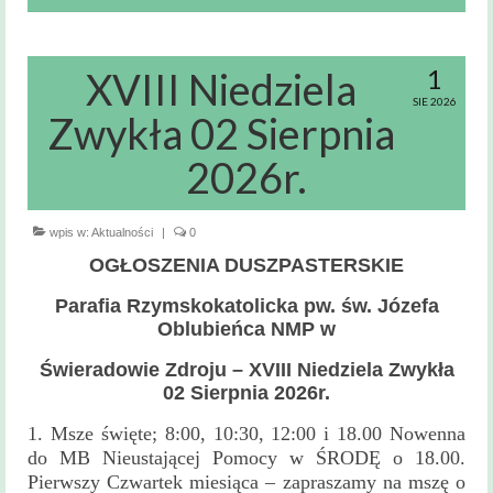
Msze święte
i nabożeństwa
1
XVIII Niedziela
Kancelaria
Parafialna
SIE 2026
Zwykła 02 Sierpnia
Sakramenty
2026r.
Święte
Sakrament Chrztu
wpis w:
Aktualności
|
0
Sakrament Bierzmowania
OGŁOSZENIA DUSZPASTERSKIE
Sakrament Małżeństwa
Parafia Rzymskokatolicka pw. św. Józefa
Oblubieńca NMP w
Sakrament chorych
Świeradowie Zdroju – XVIII Niedziela Zwykła
Sakrament pokuty
02 Sierpnia 2026r.
1. Msze święte; 8:00, 10:30, 12:00 i 18.00 Nowenna
Zakres
do MB Nieustającej Pomocy w ŚRODĘ o 18.00.
terytorialny
Pierwszy Czwartek miesiąca – zapraszamy na mszę o