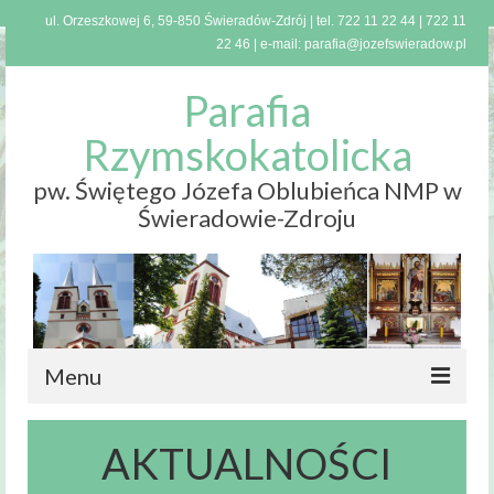
ul. Orzeszkowej 6, 59-850 Świeradów-Zdrój | tel.
722 11 22 44
|
722 11
22 46
| e-mail:
parafia@jozefswieradow.pl
Parafia
Rzymskokatolicka
pw. Świętego Józefa Oblubieńca NMP w
Świeradowie-Zdroju
Menu
Strona
AKTUALNOŚCI
główna