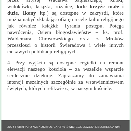
przez artystę Wacława Jagielskiego, kubki,
widokówki, książki, różańce,
kute krzyże małe i
duże, Ikony
itp.) są dostępne w zakrystii, które
można nabyć składając ofiarę na cele kultu religijnego
jak również książki; Tyrania postępu, Potęga
nawrócenia, Osiem błogosławieństw – ks. prof.
Waldemara Chrostowskiego oraz z Mroków
przeszłości o historii Świeradowa i wiele innych
ciekawych publikacji religijnych.
4. Przy wyjściu są dostępne cegiełki na remont
elewacji naszego kościoła – za wszelkie wsparcie
serdecznie dziękuję. Zapraszamy do zamawiania
intencji mszalnych szczególnie za wstawiennictwem
świętych, których relikwie są w naszym kościele.
Stronicowanie
2026 PARAFIA RZYMSKOKATOLICKA PW. ŚWIĘTEGO JÓZEFA OBLUBIEŃCA NMP