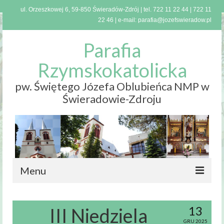
ul. Orzeszkowej 6, 59-850 Świeradów-Zdrój | tel.
722 11 22 44
|
722 11
22 46
| e-mail:
parafia@jozefswieradow.pl
Parafia
Rzymskokatolicka
pw. Świętego Józefa Oblubieńca NMP w
Świeradowie-Zdroju
Menu
Strona
główna
13
III Niedziela
GRU 2025