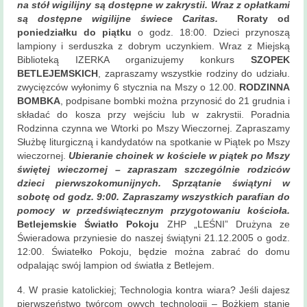
na stół wigilijny są dostępne w zakrystii. Wraz z opłatkami
Historia
są dostępne wigilijne świece Caritas.
Roraty od
parafii
poniedziałku do piątku
o godz. 18:00. Dzieci przynoszą
lampiony i serduszka z dobrym uczynkiem. Wraz z Miejską
Kontakt
Biblioteką IZERKA organizujemy konkurs
SZOPEK
BETLEJEMSKICH
, zapraszamy wszystkie rodziny do udziału.
KAMERA
zwycięzców wyłonimy 6 stycznia na Mszy o 12.00.
RODZINNA
BOMBKA
, podpisane bombki można przynosić do 21 grudnia i
składać do kosza przy wejściu lub w zakrystii. Poradnia
Rodzinna czynna we Wtorki po Mszy Wieczornej. Zapraszamy
Służbę liturgiczną i kandydatów na spotkanie w Piątek po Mszy
wieczornej.
Ubieranie choinek w kościele w piątek po Mszy
świętej wieczornej – zapraszam szczególnie rodziców
dzieci pierwszokomunijnych. Sprzątanie świątyni w
sobotę od godz. 9:00. Zapraszamy wszystkich parafian do
pomocy w przedświątecznym przygotowaniu kościoła.
Betlejemskie Światło Pokoju
ZHP „LEŚNI” Drużyna ze
Świeradowa przyniesie do naszej świątyni 21.12.2005 o godz.
12:00. Światełko Pokoju, będzie można zabrać do domu
odpalając swój lampion od światła z Betlejem.
4. W prasie katolickiej; Technologia kontra wiara? Jeśli dajesz
pierwszeństwo twórcom owych technologii – Bożkiem stanie