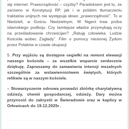
się internet. Praworządność – czyżby? Paradoksem jest to, że
zarówno w Konstytucji RP, jak i w polskim tłumaczeniu
traktatów unijnych nie występuje słowo „praworządność”. To w
Niedzieli, w Gościu Niedzielnym; W Nigerii trwa próba
islamskiego podboju. Czy tamtejsze władze przymykają oczy
na prześladowanie chrześcijan? „Ratuję człowieka. Ludzie
Kościoła wobec Zagłady”. Film o pomocy niesionej Żydom
przez Polaków w czasie okupacji
5.
Przy wyjściu są dostępne cegiełki na remont elewacji
naszego kościoła – za wszelkie wsparcie serdecznie
dziękuję. Zapraszamy do zamawiania intencji mszalnych
szczególnie za wstawiennictwem świętych, których
relikwie są w naszym kościele.
– Stowarzyszenie odnowa prowadzi zbiórkę charytatywną
odzieży, chemii gospodarczej, odzieży. Dary można
przynosić do zakrystii w Świeradowie oraz w kaplicy w
Orłowicach do 19.12.2025r .