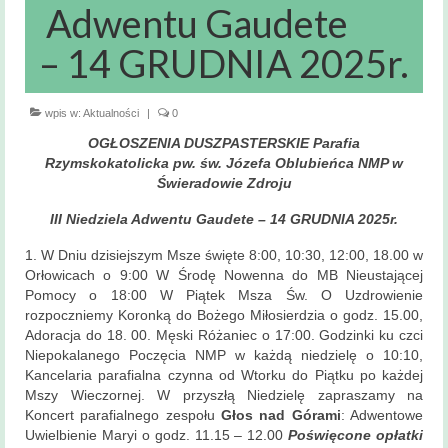
Msze święte
Adwentu Gaudete
i nabożeństwa
– 14 GRUDNIA 2025r.
Kancelaria
Parafialna
wpis w:
Aktualności
|
0
Sakramenty
OGŁOSZENIA DUSZPASTERSKIE Parafia
Święte
Rzymskokatolicka pw. św. Józefa Oblubieńca NMP w
Świeradowie Zdroju
Sakrament Chrztu
III Niedziela Adwentu Gaudete – 14 GRUDNIA 2025r.
Sakrament Bierzmowania
1. W Dniu dzisiejszym Msze święte 8:00, 10:30, 12:00, 18.00 w
Sakrament Małżeństwa
Orłowicach o 9:00 W Środę Nowenna do MB Nieustającej
Pomocy o 18:00 W Piątek Msza Św. O Uzdrowienie
Sakrament chorych
rozpoczniemy Koronką do Bożego Miłosierdzia o godz. 15.00,
Adoracja do 18. 00. Męski Różaniec o 17:00. Godzinki ku czci
Sakrament pokuty
Niepokalanego Poczęcia NMP w każdą niedzielę o 10:10,
Kancelaria parafialna czynna od Wtorku do Piątku po każdej
Mszy Wieczornej. W przyszłą Niedzielę zapraszamy na
Zakres
Koncert parafialnego zespołu
terytorialny
Głos nad Górami
: Adwentowe
Uwielbienie Maryi o godz. 11.15 – 12.00
Poświęcone opłatki